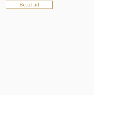
Bestil tid
Voks
Vi tilbyder voks af ansigt, armhuler, bryst,
ryg, tanga og ben.
25 min 250,- kr