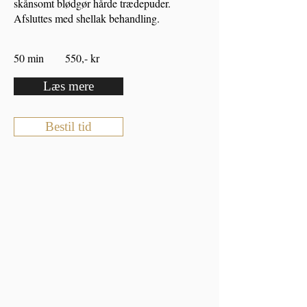
skånsomt blødgør hårde trædepuder.
Afsluttes med shellak behandling.
50 min 550,- kr
Læs mere
Bestil tid