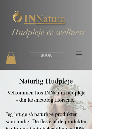
IN
Natura
Hudpleje & wellness
BOOK
Naturlig Hudpleje
Velkommen hos INNatura hudpleje
- din kosmetolog Horsens.
Jeg bruge så naturlige produkter
som mulig. De fleste af de produkter
jeg bruger i min behandling er 99%