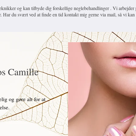
eknikker og kan tilbyde dig forskellige neglebehandlinger . Vi arbejde
 Har du svært ved at finde en tid kontakt mig gerne via mail, så vi kan f
os Camille
ig og gøre alt for at
velse.