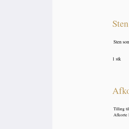
Ste
Sten som
1 stk 
Afko
Tillæg t
Afkorte 