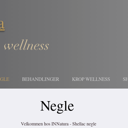
a
 wellness
EGLE
BEHANDLINGER
KROP WELLNESS
S
Negle
Velkommen hos INNatura - Shellac negle