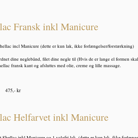
lac Fransk inkl Manicure
hellac incl Manicure (dette er kun lak, ikke forlængelser/forstærkning)
dnet dine neglebånd, filet dine negle til (Hvis de er lange el formen skal
shellac fransk kant og afsluttes med olie, creme og lille massage.
 475,- kr
lac Helfarvet inkl Manicure
t Shellac inkl Manicure og 1 valgfri lak. (dette er kun lak, ikke forlæng