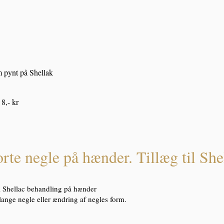
n
 pynt på Shellak
8,- kr
rte negle på hænder. Tillæg til She
il Shellac behandling på hænder
lange negle eller ændring af negles form.