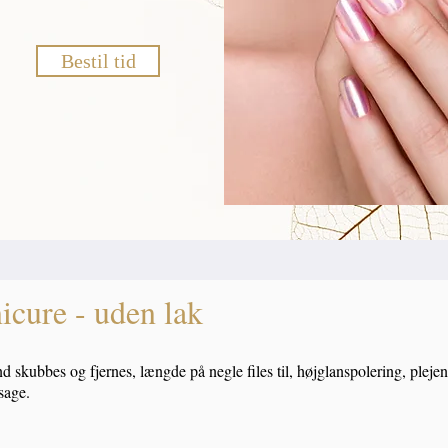
Bestil tid
cure - uden lak
 skubbes og fjernes, længde på negle files til, højglanspolering, pleje
sage.