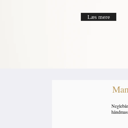
Læs mere
Mani
Neglebånd
håndmas