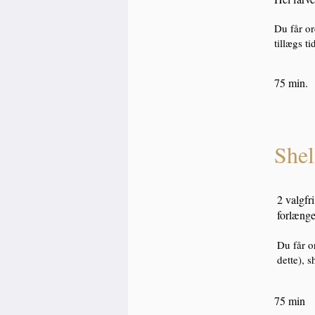
Du får or
tillægs t
75 min
Shel
2 valgfr
forlænge
Du får o
dette), s
75 min