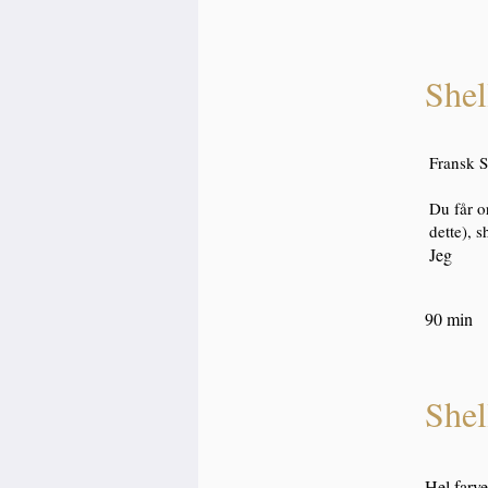
Shel
Fransk S
Du får or
dette), 
Jeg
90 min
Shel
Hel farve