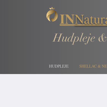
IN
Natur
Hudpleje &
HUDPLEJE
SHELLAC & N