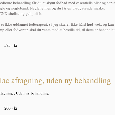
edicure behandling får du et skønt fodbad med essentielle olier og scrub
negle og neglebånd. Neglene files og du får en blødgørende maske.
CND shellac og gel polish.
er ikke uddannet fodterapeut, så jeg skærer ikke hård hud væk, og kan 
p eller fodvorter, skal du vente med at bestille tid, til dette er behandle
 595,- kr
lac aftagning, uden ny behandling
aftagning , Uden ny behandling
 200,- kr