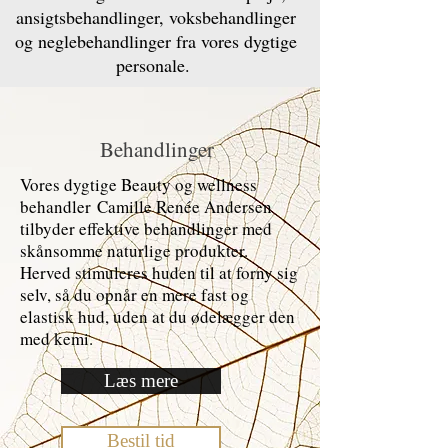
ansigtsbehandlinger, voksbehandlinger
og neglebehandlinger fra vores dygtige
personale.
Behandlinger
Vores dygtige Beauty og wellness
behandler
Camille Renée Andersen
tilbyder effektive behandlinger med
skånsomme naturlige produkter.
Herved stimuleres huden til at forny sig
selv, så du opnår en mere fast og
elastisk hud, uden at du ødelægger den
med kemi.
Læs mere
Bestil tid