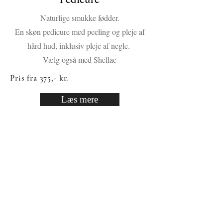
Naturlige smukke fødder.
En skøn pedicure med peeling og pleje af
hård hud, inklusiv pleje af negle.
Vælg også med Shellac
Pris fra 375,- kr.
Læs mere
Shellac
Ønsker du smukke negle!
Vi har mange forskellige farver og anvender
kun CND.