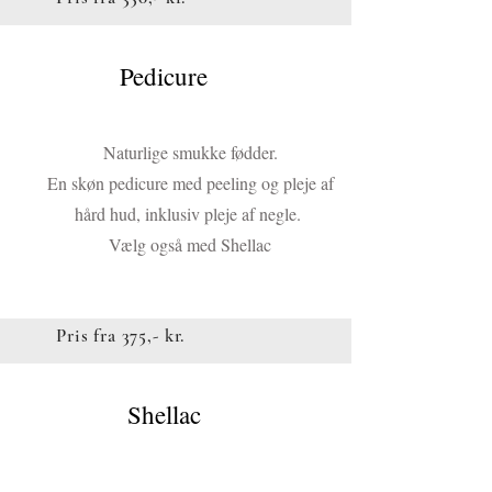
Pedicure
Knap
Naturlige smukke fødder.
En skøn pedicure med peeling og pleje af
hård hud, inklusiv pleje af negle.
Vælg også med Shellac
Pris fra 375,- kr.
Shellac
Knap
Ønsker du smukke negle!