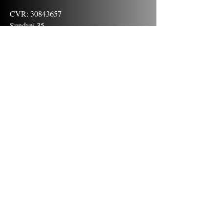
CVR:
30843657
Sundvej 35
870 Horsens
IN
Natura
Behandlinger
webshop
Om os
Kontakt os
INNatura er en del af Ergomazone og stiftet
af Michael & Helle Krustrup Behrens. Det
er interessen for det naturlige, kroppen og