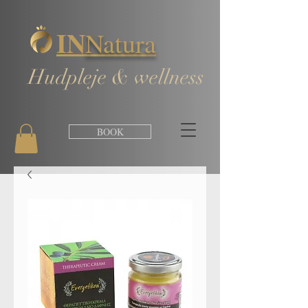
IN
Natura
Hudpleje & wellness
BOOK