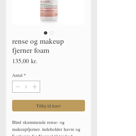
rense og makeup
fjerner foam
Pris
135,00 kr.
Antal
*
Tilføj til kurv
Blød skummende rense- og
makeupfjerner. indeholder havre og
E-vitamin for Normal til tør hud.