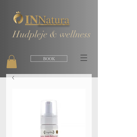
IN
Natura
Hudpleje & wellness
BOOK