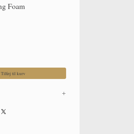
ing Foam
Tilføj til kurv
ol)
 NATURAL ORIGIN