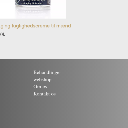
aging fugtighedscreme til mænd
Pris
00kr
Behandlinger
webshop
Om os
Kontakt os