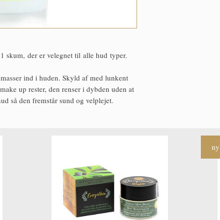
DERMATOLOGICALLY
MINERAL OIL, VASELI
SLES, SLS, SULFATES
100 ml | 3.38 fl oz
1 skum, der er velegnet til alle hud typer.
masser ind i huden. Skyld af med lunkent
make up rester, den renser i dybden uden at
ud så den fremstår sund og velplejet.
ny