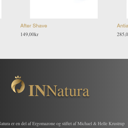
After Shave
Anti
Pris
149,00kr
285,
IN
Natura
atura er en del af Ergomazone og stiftet af Michael & Helle Krustrup