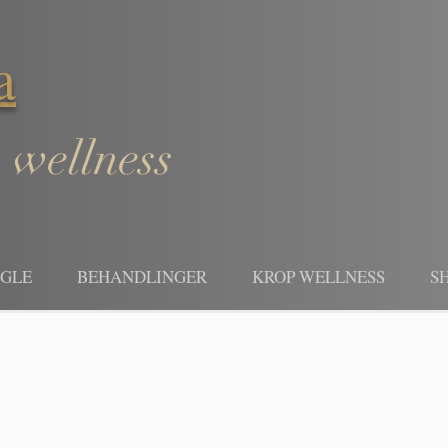
a
 wellness
EGLE
BEHANDLINGER
KROP WELLNESS
S