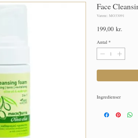
Face Cleans
Varenr.: MO33091
Pris
199,00 kr.
Antal
*
Ingredienser
Olive oil*
Eyebright*
Aloe vera*
Provitamin B5 (panthen
*Bio
99% INGREDIENTS OF