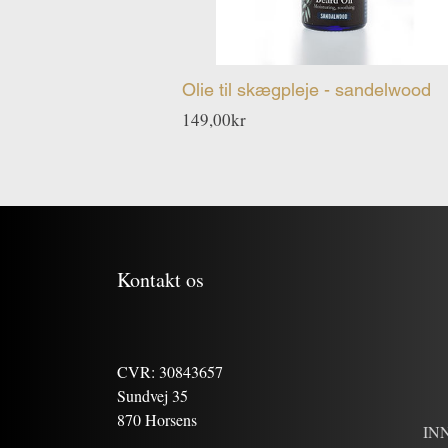
Olie til skægpleje - sandelwood
Pris
149,00kr
Kontakt os
CVR: 30843657
Sundvej 35
870 Horsens
INN