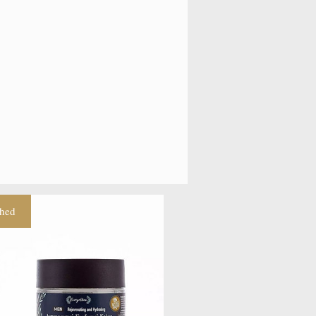
 TESTED
NE, PROPYLENE GLYCOL, SILICONE,
 & PARABENS FREE
hed