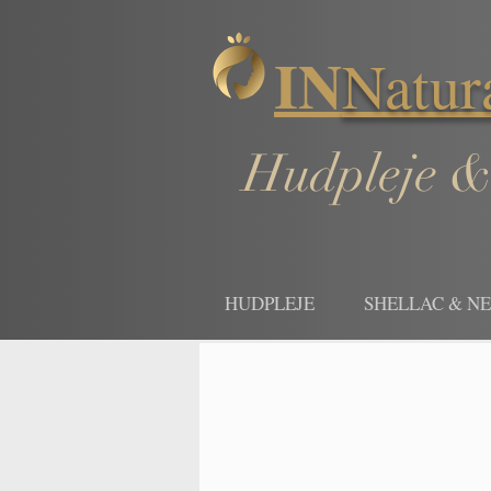
IN
Natur
Hudpleje &
HUDPLEJE
SHELLAC & N