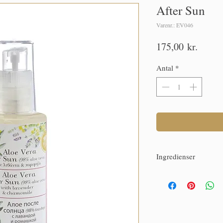
After Sun
Varenr.: EV046
Pris
175,00 kr.
Antal
*
Ingredienser
Ingredienser:
Aloe barb
Officinalis Blomsterolie
Dulcis (sød mandel) olie
"kretisk" ekstra jomfru 
(lavendel) olie, Hypericu
Citrus Aurantium Bergam