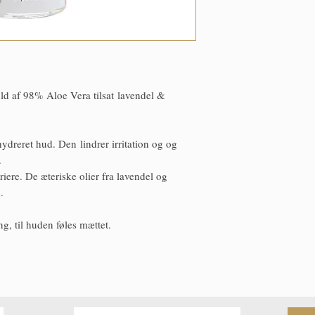
Nobilis Flower Oil.
Uden:
parabener, silikon
ethanolamin, phthalater,
methylisothiazolinon ...
eller additiv.
hold af 98% Aloe Vera tilsat lavendel &
hydreret hud. Den lindrer irritation og og
.
iere. De æteriske olier fra lavendel og
.
ing, til huden føles mættet.