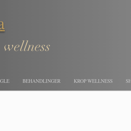
a
 wellness
EGLE
BEHANDLINGER
KROP WELLNESS
S