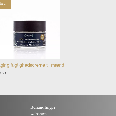
hed
aging fugtighedscreme til mænd
Pris
00kr
Behandlinger
webshop