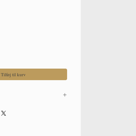
Tilføj til kurv
adensis bladjuice aloe, Calendula
 (calendula οil), Prunus Amygdalus
, Olea Europaea (oliven) Frugtolie
olivenolie, Lavandula Angustifolia
m perforatum Oil (St. John's Wort Oil),
ia (Bergamot) Fruit Oil, Anthemis