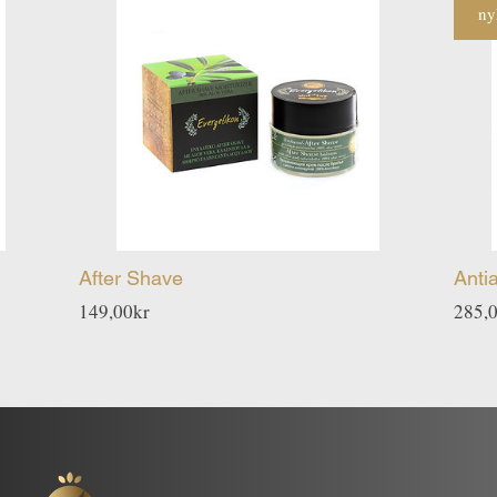
ny
After Shave
Anti
Pris
149,00kr
285,