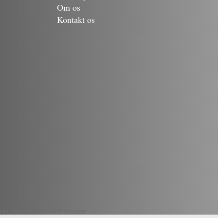
Om os
Kontakt os
a.dk Proudly created with
Wix.com