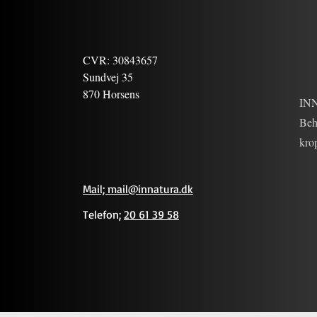
CVR: 30843657
Sundvej 35
870 Horsens
INN
Behr
krop
Mail; mail@innatura.dk
Telefon;
20 61 39 58