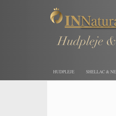
IN
Natur
Hudpleje &
HUDPLEJE
SHELLAC & N