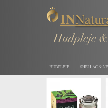
IN
Natur
Hudpleje &
HUDPLEJE
SHELLAC & N