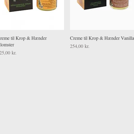
Hurtigvisning
Hurtigvisning
reme til Krop & Hænder
Creme til Krop & Hænder Vanill
lomster
Pris
254,00 kr.
ris
25,00 kr.