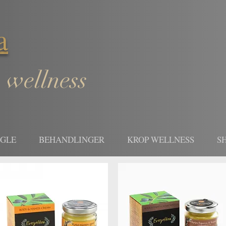
a
 wellness
EGLE
BEHANDLINGER
KROP WELLNESS
S