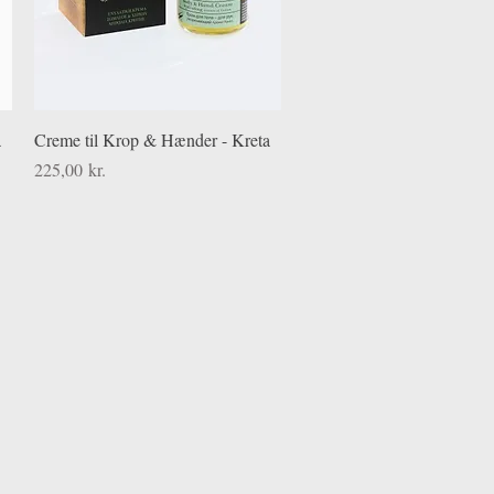
Hurtigvisning
a
Creme til Krop & Hænder - Kreta
Pris
225,00 kr.