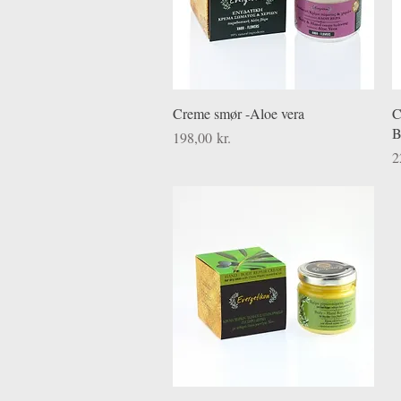
Hurtigvisning
Creme smør -Aloe vera
C
B
Pris
198,00 kr.
P
2