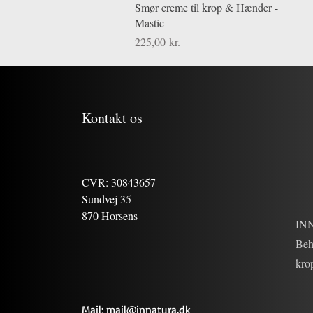
Hurtigvisning
Smør creme til krop & Hænder -
Mastic
Pris
225,00 kr.
Kontakt os
CVR: 30843657
Sundvej 35
870 Horsens
INN
Behr
krop
Mail; mail@innatura.dk