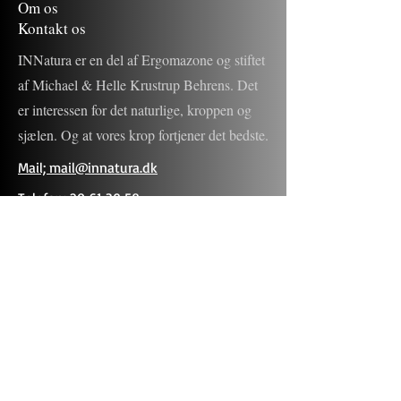
Om os
Kontakt os
INNatura er en del af Ergomazone og stiftet
af Michael & Helle Krustrup Behrens. Det
er interessen for det naturlige, kroppen og
sjælen. Og at vores krop fortjener det bedste.
Mail; mail@innatura.dk
Telefon;
20 61 39 58